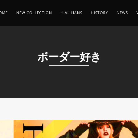
OME
NEW COLLECTION
H.VILLIANS
HISTORY
NEWS
ボーダー好き