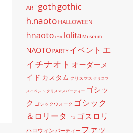
goth
gothic
ART
h.naoto
HALLOWEEN
hnaoto
lolita
Museum
HYDE
エ
イベント
NAOTO
PARTY
イチナオト
オーダーメ
イド
カスタム
クリスマス
クリスマ
ゴシッ
スイベント
クリスマスパーティー
ゴシック
ク
ゴシックウォーク
＆ロリータ
ゴスロリ
ゴス
ファッ
ハロウィン
パーティー