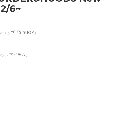
12/6~
ョップ『S-SHOP』
ネックアイテム。
。