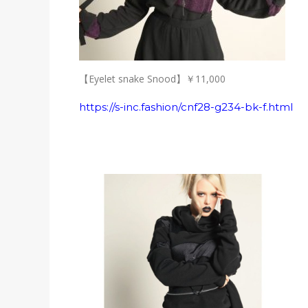
【Eyelet snake Snood】
￥11,000
https://s-inc.fashion/cnf28-g234-bk-f.html