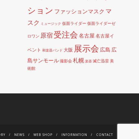
ション
マ
ファッションマスク
スク
仮面ライダー
仮面ライダーゼ
ミュージック
受注会
原宿
名古屋
名古屋イ
ロワン
展示会
広島
広
ベント
大阪
和楽器バンド
札幌
島サンモール
撮影会
滅亡迅雷
美
楽器
術館
ORY
NEWS
WEB SHOP
INFORMATION
CONTACT