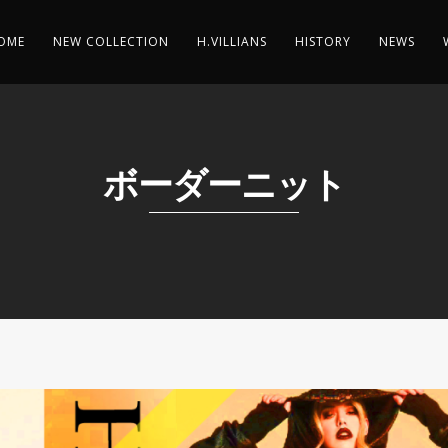
OME
NEW COLLECTION
H.VILLIANS
HISTORY
NEWS
ボーダーニット