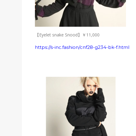
【Eyelet snake Snood】
￥11,000
https://s-inc.fashion/cnf28-g234-bk-f.html