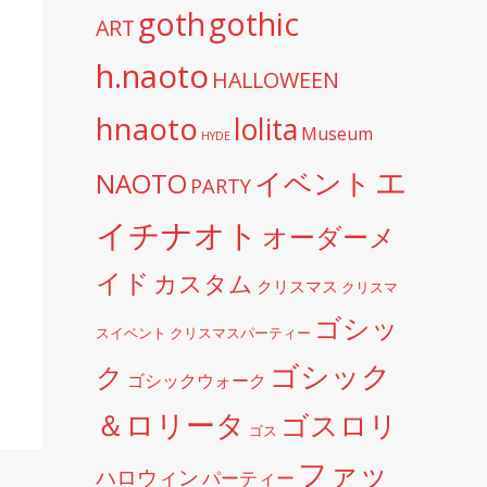
goth
gothic
ART
h.naoto
HALLOWEEN
hnaoto
lolita
Museum
HYDE
エ
イベント
NAOTO
PARTY
イチナオト
オーダーメ
イド
カスタム
クリスマス
クリスマ
ゴシッ
スイベント
クリスマスパーティー
ゴシック
ク
ゴシックウォーク
＆ロリータ
ゴスロリ
ゴス
ファッ
ハロウィン
パーティー