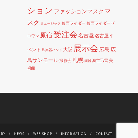
ション
マ
ファッションマスク
スク
仮面ライダー
仮面ライダーゼ
ミュージック
受注会
原宿
名古屋
名古屋イ
ロワン
展示会
広島
広
ベント
大阪
和楽器バンド
札幌
島サンモール
撮影会
滅亡迅雷
美
楽器
術館
ORY
NEWS
WEB SHOP
INFORMATION
CONTACT