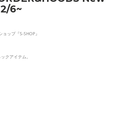
12/6~
ョップ『S-SHOP』
ネックアイテム。
。