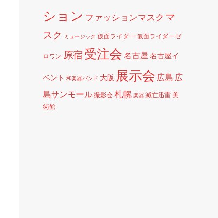
ション
マ
ファッションマスク
スク
仮面ライダー
仮面ライダーゼ
ミュージック
受注会
原宿
名古屋
名古屋イ
ロワン
展示会
広島
広
ベント
大阪
和楽器バンド
札幌
島サンモール
撮影会
滅亡迅雷
美
楽器
術館