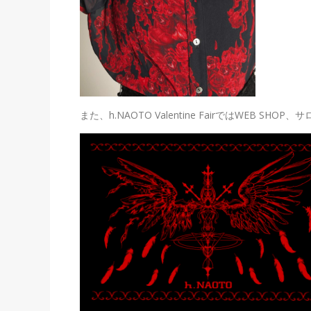
また、h.NAOTO Valentine FairではWEB