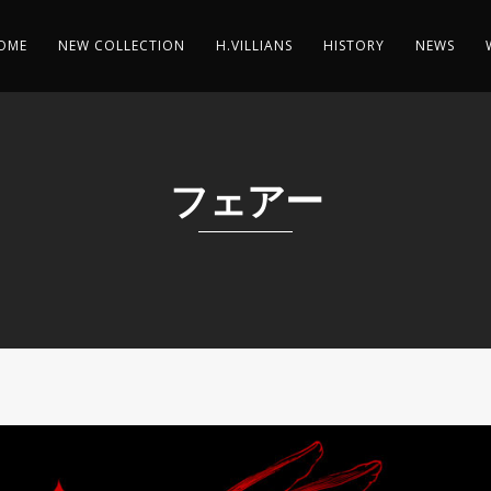
OME
NEW COLLECTION
H.VILLIANS
HISTORY
NEWS
フェアー