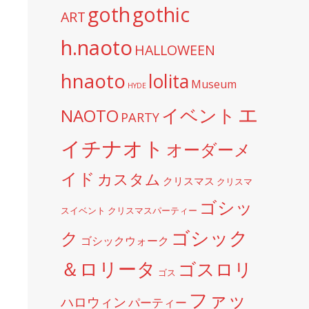
goth
gothic
ART
h.naoto
HALLOWEEN
hnaoto
lolita
Museum
HYDE
エ
イベント
NAOTO
PARTY
イチナオト
オーダーメ
イド
カスタム
クリスマス
クリスマ
ゴシッ
スイベント
クリスマスパーティー
ゴシック
ク
ゴシックウォーク
＆ロリータ
ゴスロリ
ゴス
ファッ
ハロウィン
パーティー