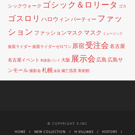
ゴシック＆ロリータ
シックウォーク
ゴス
ファッ
ゴスロリ
ハロウィン
パーティー
ション
マスク
ファッションマスク
ミュージック
受注会
原宿
名古屋
仮面ライダー
仮面ライダーゼロワン
展示会
広島
広島サ
名古屋イベント
大阪
和楽器バンド
札幌
ンモール
撮影会
滅亡迅雷
美術館
楽器
© COPYRIGHT S-INC
HOME
NEW COLLECTION
H.VILLIANS
HISTORY