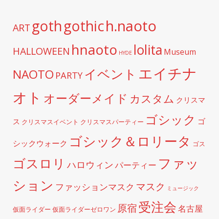
h.naoto
goth
gothic
ART
hnaoto
lolita
HALLOWEEN
Museum
HYDE
エイチナ
イベント
NAOTO
PARTY
オト
オーダーメイド
カスタム
クリスマ
ゴシック
ゴ
ス
クリスマスイベント
クリスマスパーティー
ゴシック＆ロリータ
シックウォーク
ゴス
ファッ
ゴスロリ
ハロウィン
パーティー
ション
マスク
ファッションマスク
ミュージック
受注会
原宿
名古屋
仮面ライダー
仮面ライダーゼロワン