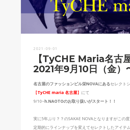
2021-09-01
【TyCHE Maria名
2021年9月10日（金）
名古屋のファッションビル栄NOVAにある
セレクト
【
TyCHE maria 名古屋
】
にて
9/10~
h.NAOTO
のお取り扱いがスタート！！
実に5年ぶり？？の
SAKAE NOVA
となりますがこの度
定期的に
ラインナップを変えてセレクトしたアイテ