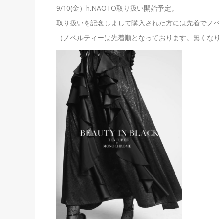
9/10(
金）
h.NAOTO
取り扱い開始予定。
取り扱いを記念しまして購入された方には先着でノ
（ノベルティーは先着順となっております。無くな