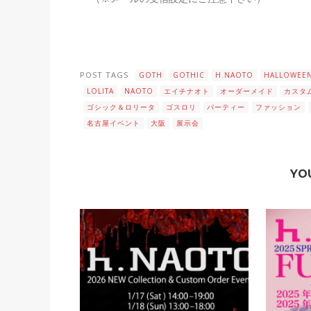
POST TAGS
GOTH
GOTHIC
H.NAOTO
HALLOWEE
LOLITA
NAOTO
エイチナオト
オーダーメイド
カスタ
ゴシック＆ロリータ
ゴスロリ
パーティー
ファッション
名古屋イベント
大阪
展示会
YO