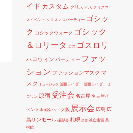
イド
カスタム
クリスマス
クリスマ
ゴシッ
スイベント
クリスマスパーティー
ゴシック
ク
ゴシックウォーク
＆ロリータ
ゴスロリ
ゴス
ファッ
ハロウィン
パーティー
ション
マ
ファッションマスク
スク
仮面ライダー
仮面ライダーゼ
ミュージック
受注会
原宿
名古屋
名古屋イ
ロワン
展示会
広島
広
ベント
大阪
和楽器バンド
札幌
島サンモール
撮影会
滅亡迅雷
美
楽器
術館