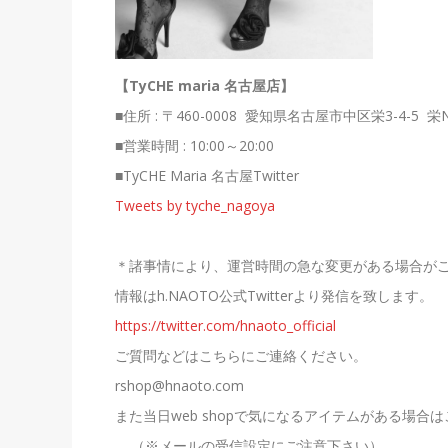
【TyCHE maria 名古屋店】
■住所 : 〒460-0008
愛知県名古屋市中区栄3-4-5
栄N
■
営業時間
:
10:00～20:00
■TyCHE Maria 名古屋
Twitter
Tweets by tyche_nagoya
＊諸事情により、運営時間の急な変更がある場合が
情報は
h.NAOTO
公式
Twitter
より発信を致します。
https://twitter.com/hnaoto_official
ご質問などはこちらにご連絡ください。
rshop@hnaoto.com
また当日
web shop
で気になるアイテムがある場合は
（
※
メールの受信設定にご注意下さい）