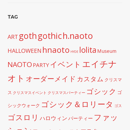
TAG
h.naoto
goth
gothic
ART
hnaoto
lolita
HALLOWEEN
Museum
HYDE
エイチナ
イベント
NAOTO
PARTY
オト
オーダーメイド
カスタム
クリスマ
ゴシック
ゴ
ス
クリスマスイベント
クリスマスパーティー
ゴシック＆ロリータ
シックウォーク
ゴス
ファッ
ゴスロリ
ハロウィン
パーティー