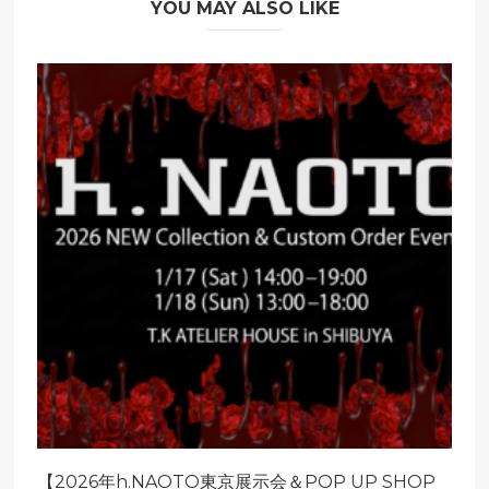
YOU MAY ALSO LIKE
【2026年h.NAOTO東京展示会＆POP UP SHOP