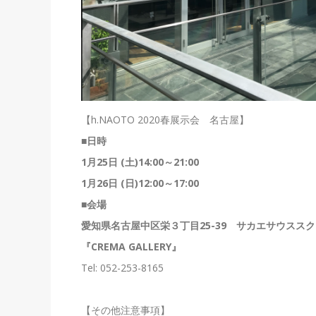
【h.NAOTO 2020春展示会 名古屋】
■
日時
1
月
25
日
(
土
)14:00
～
21:00
1
月
26
日
(
日
)12:00
～
17:00
■
会場
愛知県名古屋中区栄３丁目
25-39
サカエサウススク
『CREMA GALLERY』
Tel: 052-253-8165
【その他注意事項】