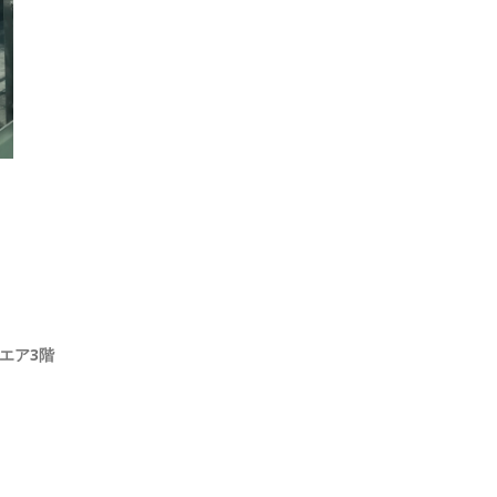
エア
3
階