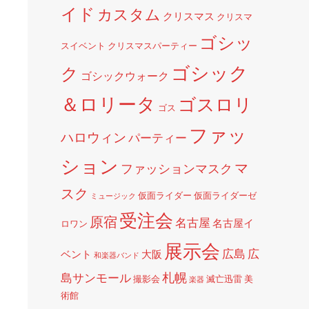
イド
カスタム
クリスマス
クリスマ
ゴシッ
スイベント
クリスマスパーティー
ゴシック
ク
ゴシックウォーク
＆ロリータ
ゴスロリ
ゴス
ファッ
ハロウィン
パーティー
ション
マ
ファッションマスク
スク
仮面ライダー
仮面ライダーゼ
ミュージック
受注会
原宿
名古屋
名古屋イ
ロワン
展示会
広島
広
ベント
大阪
和楽器バンド
札幌
島サンモール
撮影会
滅亡迅雷
美
楽器
術館