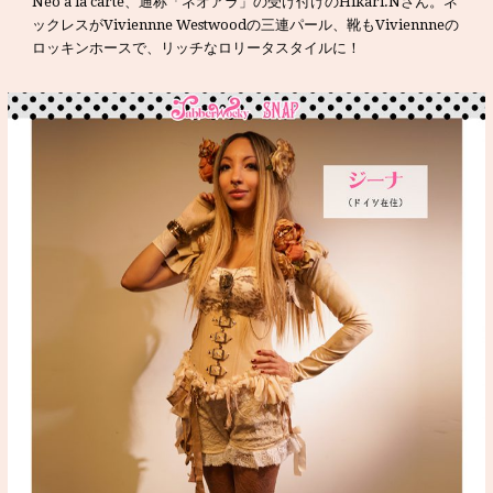
Neo à la carte、通称「ネオアラ」の受け付けのHikari.Nさん。ネ
ックレスがViviennne Westwoodの三連パール、靴もViviennneの
ロッキンホースで、リッチなロリータスタイルに！