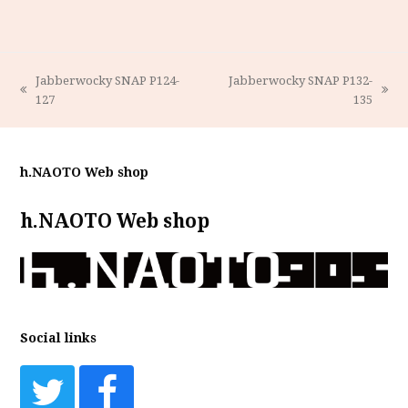
Jabberwocky SNAP P124-
Jabberwocky SNAP P132-
previous
next
127
135
post:
post:
h.NAOTO Web shop
h.NAOTO Web shop
Social links