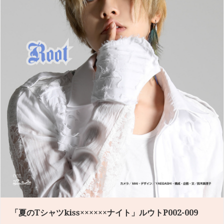
「夏のTシャツkiss××××××ナイト」ルウトP002-009