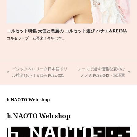
コルセット特集 天使と悪魔の コルセット遊び ハナエ&REINA
コルセットブーム再来！今年は本…
ゴシック＆ロリータ日本語ドリ
レースで過す優雅な夏のひ
previous
next
ル椎名ひかり＆ゆらP022-031
とときP038-043・深澤翠
post:
post:
h.NAOTO Web shop
h.NAOTO Web shop