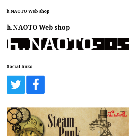
KARZWORKSは、フィギュアなどを制作＆販売するブランド。デザイナーの赤松さ…