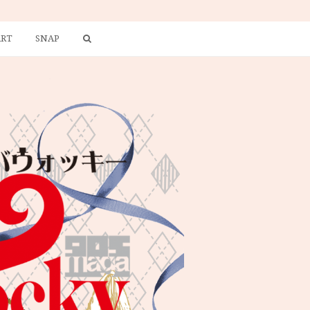
ART
SNAP