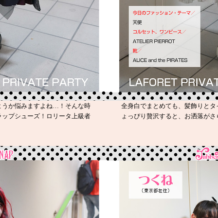
ようか悩みますよね…！そんな時
全身白でまとめても、髪飾りとタ
ラップシューズ！ロリータ上級者
ょっぴり贅沢すると、お洒落がさ
♬