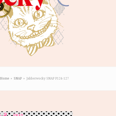
Home
»
SNAP
»
Jabberwocky SNAP P124-127