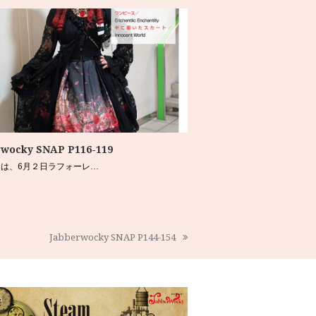
rwocky SNAP P116-119
は、6月２日ラフォーレ…
Jabberwocky SNAP P144-154
next
post: