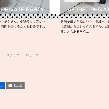
いう伊予さん。小物の付け方がハ
男装系皇子＆姫という、私達も一
、時間を掛けることも必要ですね
は普段からゴシックスタイル。だ
ることもあるそう…
スナップ
ロリータ
In
Email