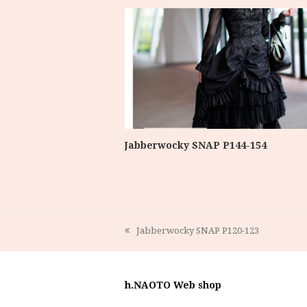
Jabberwocky SNAP P144-154
Jabberwocky SNAP P120-123
previous
post:
h.NAOTO Web shop