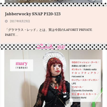
Jabberwocky SNAP P120-123
ジャバウォッキー風 不思議の国のアリスP184-189
2017年8月29日
2017年6月22日
「グラマラス・レッド」とは、実は今回のLAFORET PRIVATE
実はアリスが手にもっているのが、『不思議の国のアリス』を最初に
PARTY…
著した原書『地下の…