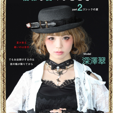
Jabberwocky SNAP P128-131