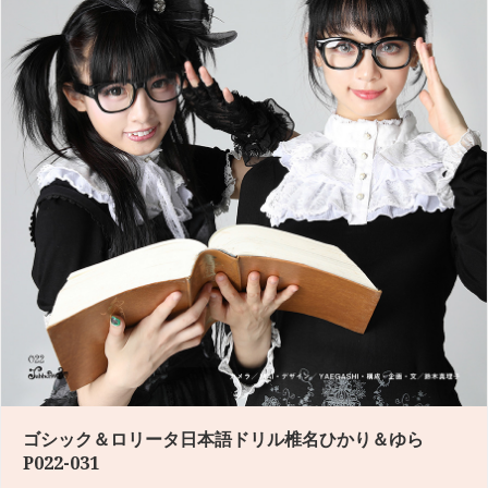
Jabberwocky SNAP P124-127
2017年6月3日
オリジナルレースが施された姫袖が素敵なブラウスは、クラシカルロ
リータブランドのI…
ゴシック＆ロリータ日本語ドリル椎名ひかり＆ゆら
P022-031