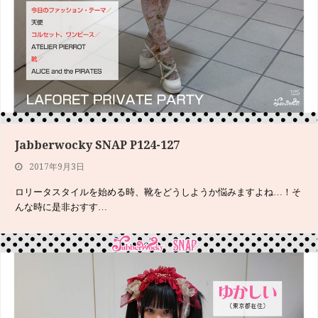
Jabberwocky SNAP P124-127
「夏のTシャツkiss××××××ナイト」ルウトP002-009
2017年9月3日
2017年7月1日
ロリータスタイルを始める時、靴をどうしようか悩みますよね…！そ
ルウトさんの色っぽさを引き立てている、袖の折り返し部分の長いブ
んな時に是非おすす…
ラウス。背中から袖…