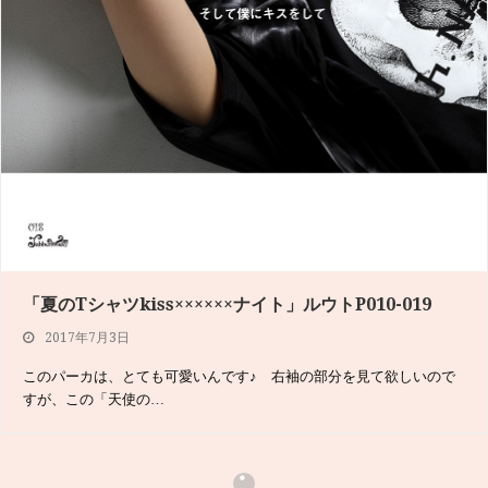
Jabberwocky SNAP P120-123
2017年6月2日
Ozz Onの服は、カジュアルにスチームパンクスタイルを楽しみたい
女性の間で人気…
「夏のTシャツkiss××××××ナイト」ルウトP010-019
2017年7月3日
このパーカは、とても可愛いんです♪ 右袖の部分を見て欲しいので
すが、この「天使の…