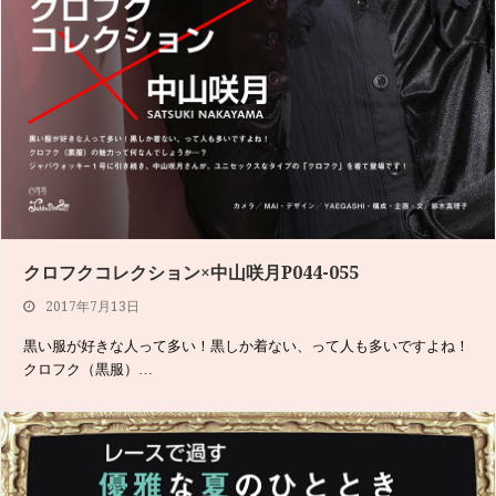
Jabberwocky SNAP P132-135
2017年6月5日
[vc_section][vc_row][vc_column width="1/…
クロフクコレクション×中山咲月P044-055
2017年7月13日
黒い服が好きな人って多い！黒しか着ない、って人も多いですよね！
クロフク（黒服）…