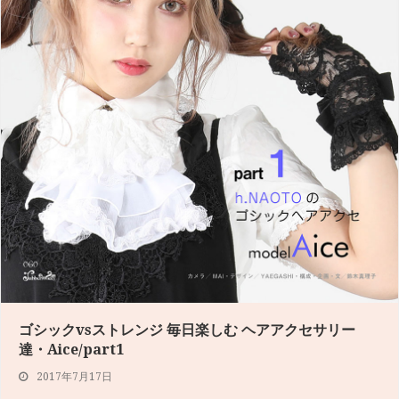
Jabberwocky SNAP P138-139
2017年6月7日
ゴシックvsストレンジ 毎日楽しむ ヘアアクセサリー
達・Aice/part1
皇子系ファッションの代表のひとつが、ALICE and the PIRATES!…
2017年7月17日