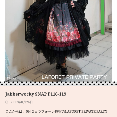
Jabberwocky SNAP P116-119
ジャバウォッキー風 不思議の国のアリスP180-183
2017年8月26日
2017年6月20日
ここからは、6月２日ラフォーレ原宿のLAFORET PRIVATE PARTY
《チェシャ猫》 Cheshire Cat Top￥14,040 BMagic c…
に…