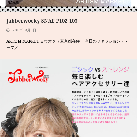
Jabberwocky SNAP P142-143
2017年6月9日
Jabberwocky SNAP P102-103
ロリータブランド（Angelic Pretty）＋ファストファッション
2017年8月5日
（H&am…
ARTiSM MARKET ヨウオク（東京都在住） 今日のファッション・テ
ーマ／…