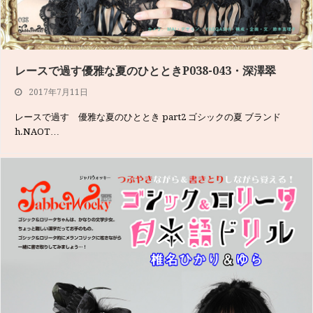
2017年6月4日
h.NAOTO STEAMの服で全身キメているサラさん♬ このスナップ
をさせても…
レースで過す優雅な夏のひとときP038-043・深澤翠
2017年7月11日
レースで過す 優雅な夏のひととき part2 ゴシックの夏 ブランド
h.NAOT…