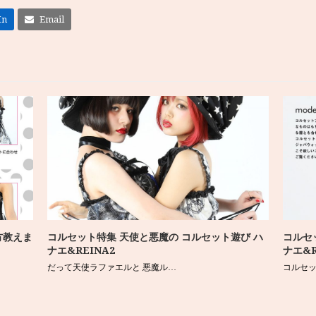
In
Email
方教えま
コルセット特集 天使と悪魔の コルセット遊び ハ
コルセ
ナエ&REINA2
ナエ&R
だって天使ラファエルと 悪魔ル…
コルセ