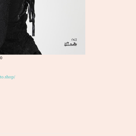
0
oto.shop/