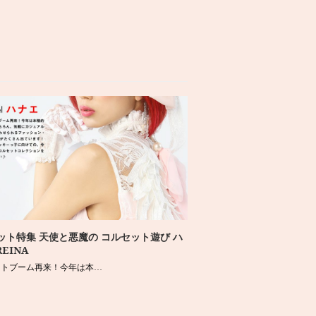
ット特集 天使と悪魔の コルセット遊び ハ
EINA
ットブーム再来！今年は本…