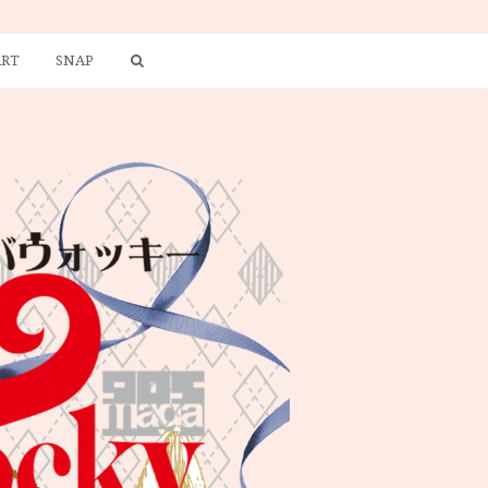
ART
SNAP