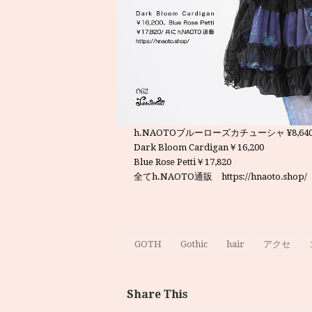
h.NAOTOブルーローズカチューシャ ¥8,64
Dark Bloom Cardigan￥16,200
Blue Rose Petti￥17,820
全てh.NAOTO通販 https://hnaoto.shop/
GOTH
Gothic
hair
アクセ
Share This