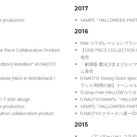
2017
 production
VAMPS『HALLOWEEN P
2016
hide コラボレーションブラン
Piece Collaboration Product
【ONE PIECE COLLECT
発売
dition] Rebellion” xh.NAOTO
「劇場版 魔法少女まどか☆マ
ム発売
Movie [Alice in Wonderland /
h.NAOTO Disney Stor
ランド/時間の旅】スペシャ
D.Gray-man HALLOW
T-shirt design
h.NAOTO×VAMPS『HAL
 production
VAMPS『HALLOWEEN P
ation collaboration product
h.NAOTO×クラーナハ展ー
2015
＿＿（アンダーバー）コラボ