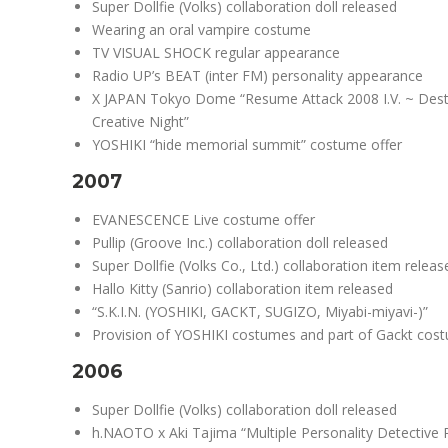
Super Dollfie (Volks) collaboration doll released
Wearing an oral vampire costume
TV VISUAL SHOCK regular appearance
Radio UP’s BEAT (inter FM) personality appearance
X JAPAN Tokyo Dome “Resume Attack 2008 I.V. ~ Destr
Creative Night”
YOSHIKI “hide memorial summit” costume offer
2007
EVANESCENCE Live costume offer
Pullip (Groove Inc.) collaboration doll released
Super Dollfie (Volks Co., Ltd.) collaboration item releas
Hallo Kitty (Sanrio) collaboration item released
“S.K.I.N. (YOSHIKI, GACKT, SUGIZO, Miyabi-miyavi-)”
Provision of YOSHIKI costumes and part of Gackt cos
2006
Super Dollfie (Volks) collaboration doll released
h.NAOTO x Aki Tajima “Multiple Personality Detectiv