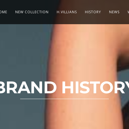
OME
NEW COLLECTION
H.VILLIANS
HISTORY
NEWS
BRAND HISTOR