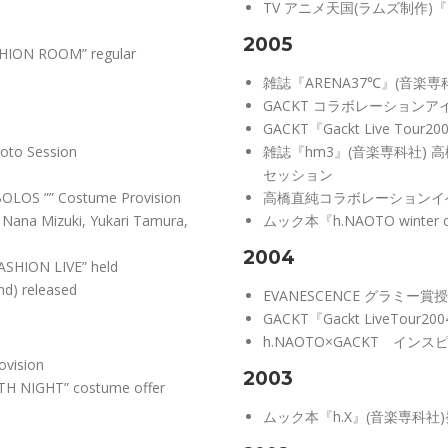
TV アニメ天国(ラムズ制作)『
2005
SHION ROOM” regular
雑誌『ARENA37℃』(音楽専
GACKT コラボレーションア
GACKT『Gackt Live T
oto Session
雑誌『hm3』(音楽専科社)
セッション
BOLOS ”” Costume Provision
高橋直純コラボレーションイベント
Nana Mizuki, Yukari Tamura,
ムック本『h.NAOTO winter 
2004
ASHION LIVE” held
nd) released
EVANESCENCE グラミー
GACKT『Gackt LiveTour20
h.NAOTO×GACKT イン
vision
2003
TH NIGHT” costume offer
ムック本『h.X』(音楽専科社