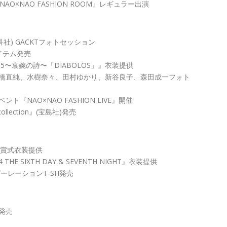
NAO×NAO FASHION ROOM』レギュラー出演
科社) GACKTフォトセッション
イテム発売
our2005〜哀婉の詩〜「DIABOLOS」』衣装提供
 高橋直純、水樹奈々、田村ゆかり、新谷良子、森田成一フォト
『NAO×NAO FASHION LIVE』開催
collection』(宝島社)発売
賞授賞式衣装提供
04 THE SIXTH DAY & SEVENTH NIGHT』衣装提供
スピーレーションT-SH発売
)発売