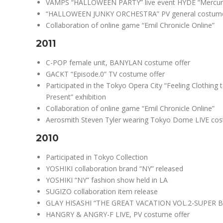
VAMPS “HALLOWEEN PARTY” live event HYDE “Mercury
“HALLOWEEN JUNKY ORCHESTRA” PV general costume
Collaboration of online game “Emil Chronicle Online”
2011
C-POP female unit, BANYLAN costume offer
GACKT “Episode.0” TV costume offer
Participated in the Tokyo Opera City “Feeling Clothing
Present” exhibition
Collaboration of online game “Emil Chronicle Online”
Aerosmith Steven Tyler wearing Tokyo Dome LIVE co
2010
Participated in Tokyo Collection
YOSHIKI collaboration brand “NY” released
YOSHIKI “NY” fashion show held in LA
SUGIZO collaboration item release
GLAY HISASHI “THE GREAT VACATION VOL.2-SUPER B
HANGRY & ANGRY-F LIVE, PV costume offer