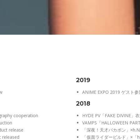
2019
ow
ANIME EXPO 2019 
2018
graphy cooperation
HYDE PV「FAKE DIVIN
uction
VAMPS『HALLOWEEN 
uct release
「深夜！天才バカボン」×h.
t released
「仮面ライダービルド」×「h