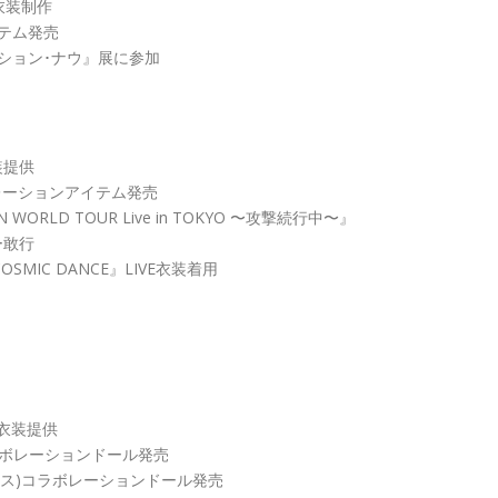
衣装制作
テム発売
ッション･ナウ』展に参加
衣装提供
コラボレーションアイテム発売
N WORLD TOUR Live in TOKYO 〜攻撃続行中〜』
ー敢行
 COSMIC DANCE』LIVE衣装着用
PV衣装提供
)コラボレーションドール発売
社ボークス)コラボレーションドール発売