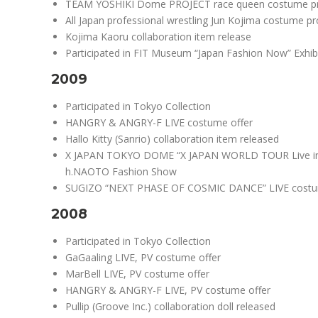
TEAM YOSHIKI Dome PROJECT race queen costume pr
All Japan professional wrestling Jun Kojima costume p
Kojima Kaoru collaboration item release
Participated in FIT Museum “Japan Fashion Now” Exhib
2009
Participated in Tokyo Collection
HANGRY & ANGRY-F LIVE costume offer
Hallo Kitty (Sanrio) collaboration item released
X JAPAN TOKYO DOME “X JAPAN WORLD TOUR Live in
h.NAOTO Fashion Show
SUGIZO “NEXT PHASE OF COSMIC DANCE” LIVE cost
2008
Participated in Tokyo Collection
GaGaaling LIVE, PV costume offer
MarBell LIVE, PV costume offer
HANGRY & ANGRY-F LIVE, PV costume offer
Pullip (Groove Inc.) collaboration doll released