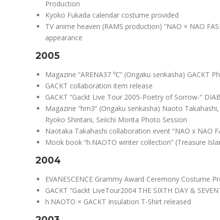
Production
Kyoko Fukada calendar costume provided
TV anime heaven (RAMS production) “NAO × NAO FA
appearance
2005
Magazine “ARENA37 ℃” (Ongaku senkasha) GACKT Ph
GACKT collaboration item release
GACKT “Gackt Live Tour 2005-Poetry of Sorrow-“ DIA
Magazine “hm3” (Ongaku senkasha) Naoto Takahashi, 
Ryoko Shintani, Seiichi Morita Photo Session
Naotaka Takahashi collaboration event “NAO x NAO F
Mook book “h.NAOTO winter collection” (Treasure Isla
2004
EVANESCENCE Grammy Award Ceremony Costume Pro
GACKT “Gackt LiveTour2004 THE SIXTH DAY & SEVEN
h.NAOTO × GACKT Insulation T-Shirt released
2003