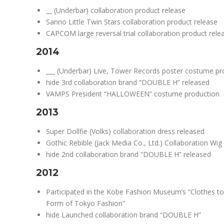
__ (Underbar) collaboration product release
Sanrio Little Twin Stars collaboration product release
CAPCOM large reversal trial collaboration product rele
2014
___ (Underbar) Live, Tower Records poster costume pr
hide 3rd collaboration brand “DOUBLE H” released
VAMPS President “HALLOWEEN” costume production
2013
Super Dollfie (Volks) collaboration dress released
Gothic Rebible (Jack Media Co., Ltd.) Collaboration Wi
hide 2nd collaboration brand “DOUBLE H” released
2012
Participated in the Kobe Fashion Museum’s “Clothes to
Form of Tokyo Fashion”
hide Launched collaboration brand “DOUBLE H”