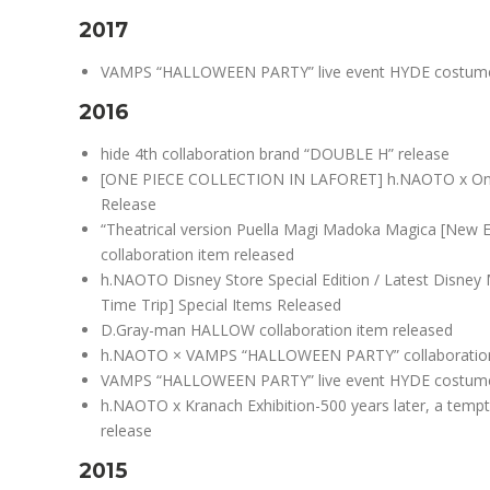
2017
VAMPS “HALLOWEEN PARTY” live event HYDE costume
2016
hide 4th collaboration brand “DOUBLE H” release
[ONE PIECE COLLECTION IN LAFORET] h.NAOTO x One 
Release
“Theatrical version Puella Magi Madoka Magica [New E
collaboration item released
h.NAOTO Disney Store Special Edition / Latest Disney 
Time Trip] Special Items Released
D.Gray-man HALLOW collaboration item released
h.NAOTO × VAMPS “HALLOWEEN PARTY” collaboration 
VAMPS “HALLOWEEN PARTY” live event HYDE costume
h.NAOTO x Kranach Exhibition-500 years later, a tempt
release
2015