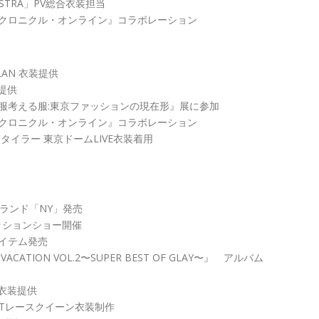
CHESTRA」PV総合衣装担当
クロニクル・オンライン』コラボレーション
LAN 衣装提供
装提供
服考える服:東京ファッションの現在形』展に参加
クロニクル・オンライン』コラボレーション
タイラー 東京ドームLIVE衣装着用
ンブランド「NY」発売
ァッションショー開催
アイテム発売
AT VACATION VOL.2〜SUPER BEST OF GLAY〜』 アルバム
PV衣装提供
OJECTレースクイーン衣装制作