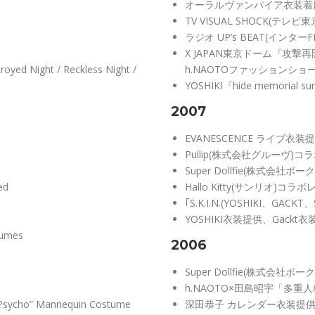
オーラルヴァンパイア衣装着
TV VISUAL SHOCK(テレ
ラジオ UP’s BEAT(イン
X JAPAN東京ドーム『攻撃再
oyed Night / Reckless Night /
h.NAOTOファッションショ
YOSHIKI『hide memorial
2007
EVANESCENCE ライブ衣装
Pullip(株式会社グルーヴ
Super Dollfie(株式会
ed
Hallo Kitty(サンリオ)
｢S.K.I.N.(YOSHIKI、GACKT
YOSHIKI衣装提供、Gackt
tumes
2006
Super Dollfie(株式会
h.NAOTO×田島昭宇「多
e Psycho” Mannequin Costume
深田恭子 カレンダー衣装提