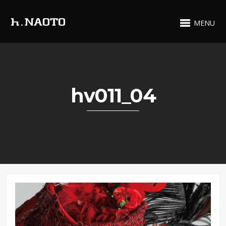
MENU
hv011_04