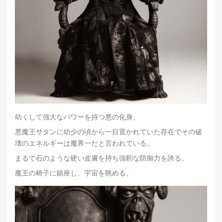
幼くして強大なパワーを持つ悪の化身。
悪魔王サタンに幼少の頃から一目置かれていた存在でその破
壊のエネルギーは魔界一だと言われている。
まるで石のような硬い皮膚を持ち強靭な防御力を誇る。
魔王の椅子に鎮座し、宇宙を眺める。