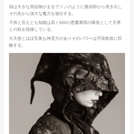
頭は大きな突起物がまるでツノのように後頭部から突き出し
その先から強大な魔力を放出する。
子供と言えども知能は高く666の悪魔軍団の隊長として天界
との戦を指揮している。
大天使とほぼ互角な神霊力がありそのパワーは宇宙創造に匹
敵する。