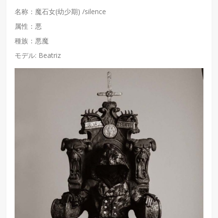
名称：魔石女(幼少期) /silence
属性：悪
種族：悪魔
モデル: Beatriz