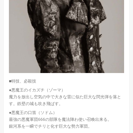
■特技、必殺技
●悪魔王のイカズチ（ゾーマ）
魔力を放出し空気の中で大きな雷に似た巨大な閃光弾を落と
す。鉄壁の城も吹き飛ばす。
●悪魔王の口笛（ソドム）
最強の悪魔軍団666の部隊を魔法陣わ使い召喚出来る。
銀河系を一瞬でチリと化す巨大な勢力軍団。