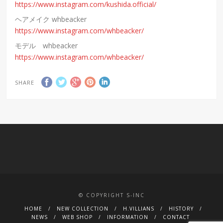
https://www.instagram.com/kushida.official/
ヘアメイク whbeacker
https://www.instagram.com/whbeacker/
モデル whbeacker
https://www.instagram.com/whbeacker/
SHARE
© COPYRIGHT S-INC
HOME
NEW COLLECTION
H.VILLIANS
HISTORY
NEWS
WEB SHOP
INFORMATION
CONTACT