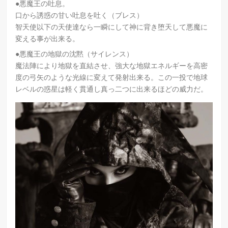
●悪魔王の吐息。
口から誘惑の甘い吐息を吐く（ブレス）
智天使以下の天使達なら一瞬にして神に背き堕天して悪魔に
変える事が出来る。
●悪魔王の地獄の沈黙（サイレンス）
魔法陣により地獄を直結させ、強大な地獄エネルギーを高密
度の弓矢のような光線に変えて発射出来る。この一投で地球
レベルの惑星は軽く貫通し真っ二つに出来るほどの威力だ。