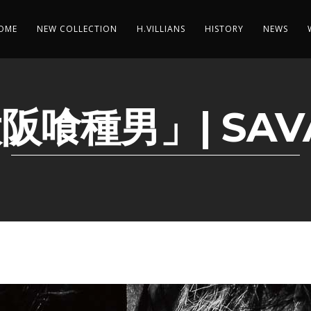
OME
NEW COLLECTION
H.VILLIANS
HISTORY
NEWS
阪喰種男」| SAV