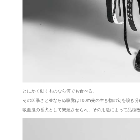
とにかく動くものなら何でも食べる。
その凶暴さと並ならぬ嗅覚は100m先の生き物の匂を嗅ぎ
吸血鬼の番犬として繁殖させられ、その用途によって品種