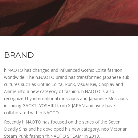
BRAND
h.NAOTO has changed and influenced Gothic Lolita fashion
worldwide. The h.NAOTO brand has transformed Japanese sub-
cultures such as Gothic Lolita, Punk, Visual Kei, Cosplay and
Anime into a new category of fashion. h.NAOTO is also
recognized by international musicians and Japanese Musicians
including GACKT, YOSHIKI from X JAPAN and hyde have
collaborated with h.NAOTO.
Recently h.NAOTO has focused on the series of the Seven
Deadly Sins and he developed his new category, neo Victorian
Steam Punk fashion “h.NAOTO STEAM” in 2013.