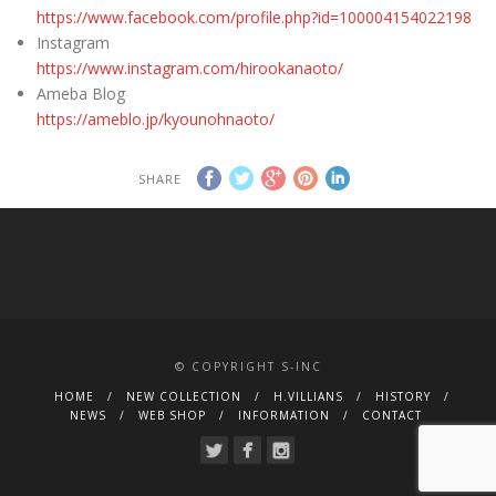
https://www.facebook.com/profile.php?id=100004154022198
Instagram
https://www.instagram.com/hirookanaoto/
Ameba Blog
https://ameblo.jp/kyounohnaoto/
SHARE
© COPYRIGHT S-INC
HOME
NEW COLLECTION
H.VILLIANS
HISTORY
NEWS
WEB SHOP
INFORMATION
CONTACT