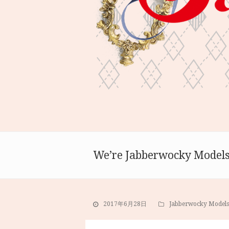
We’re Jabberwocky Model
2017年6月28日
Jabberwocky Models