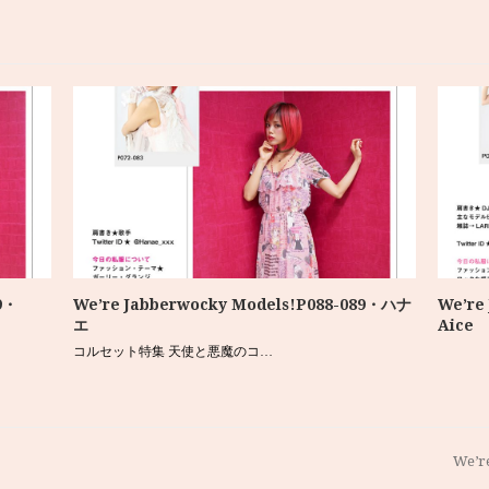
9・
We’re Jabberwocky Models!P088-089・ハナ
We’re
エ
Aice
コルセット特集 天使と悪魔のコ…
We’r
next