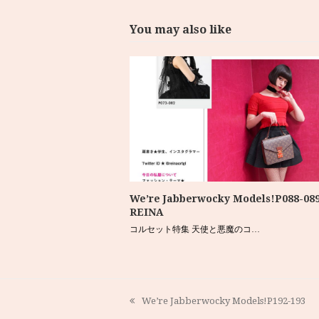
You may also like
We’re Jabberwocky Models!P088-08
REINA
コルセット特集 天使と悪魔のコ…
We’re Jabberwocky Models!P192-193
previous