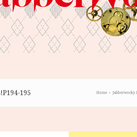
s!P194-195
Home
»
Jabberwocky 