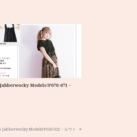
 Jabberwocky Models!P070-071・
e Jabberwocky Models!P020-021・ルウト