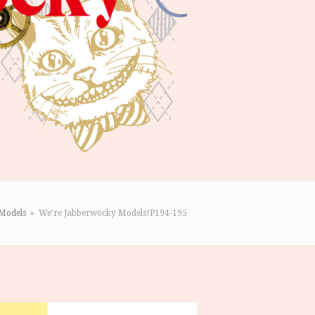
Models
»
We’re Jabberwocky Models!P194-195