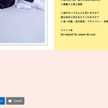
In
Email