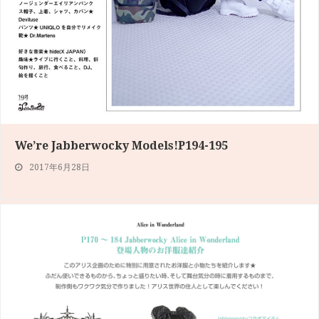
We’re Jabberwocky Models!P194-195
2017年6月28日