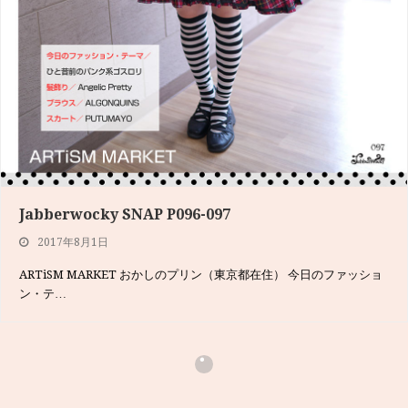
Jabberwocky SNAP P128-131
2017年6月4日
Jabberwocky SNAP P096-097
h.NAOTO STEAMの服で全身キメているサラさん♬ このスナップ
2017年8月1日
をさせても…
ARTiSM MARKET おかしのプリン（東京都在住） 今日のファッショ
ン・テ…