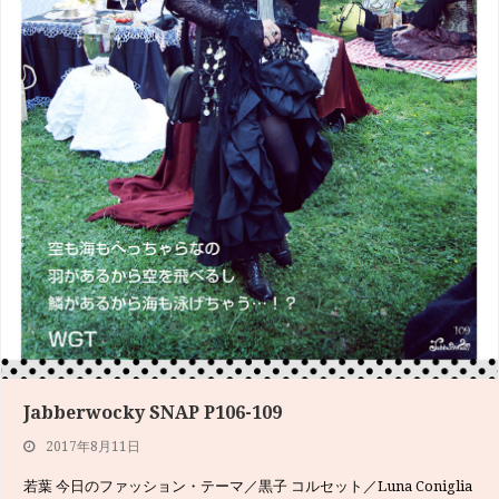
Jabberwocky SNAP P106-109
Jabberwocky SNAP P142-143
2017年8月11日
2017年6月9日
若葉 今日のファッション・テーマ／黒子 コルセット／Luna Coniglia
ロリータブランド（Angelic Pretty）＋ファストファッション