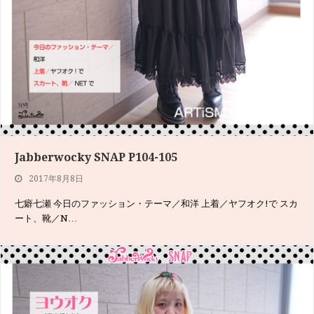
Jabberwocky SNAP P104-105
Jabberwocky SNAP P140-141
2017年8月8日
2017年6月8日
七癖七瀬 今日のファッション・テーマ／和洋 上着／ヤフオク!で スカ
KARZWORKSは、フィギュアなどを制作＆販売するブランド。デザ
ート、靴／N…
イナーの赤松さ…