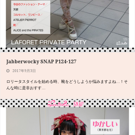
Jabberwocky SNAP P124-127
We’re Jabberwocky Models!P088-089・REINA
2017年9月3日
2017年7月27日
ロリータスタイルを始める時、靴をどうしようか悩みますよね…！そ
コルセット特集 天使と悪魔のコルセット遊びに登場してくれた
んな時に是非おすす…
REINAちゃんのイン…