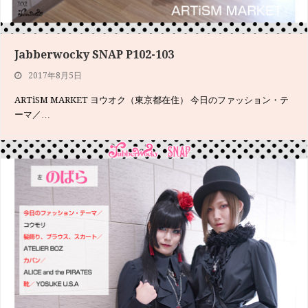
Jabberwocky SNAP P102-103
Jabberwocky SNAP P138-139
2017年8月5日
2017年6月7日
ARTiSM MARKET ヨウオク（東京都在住） 今日のファッション・テ
皇子系ファッションの代表のひとつが、ALICE and the PIRATES!…
ーマ／…