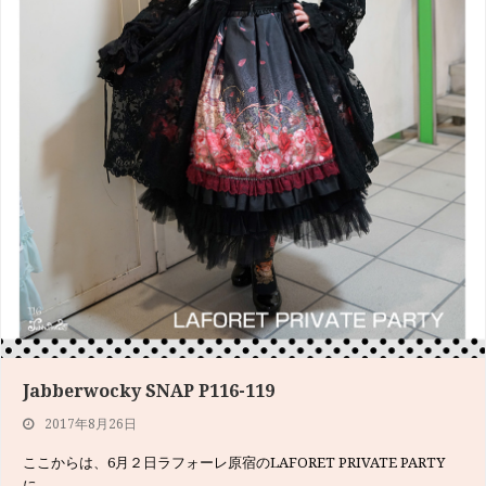
Jabberwocky SNAP P116-119
We’re Jabberwocky Models!P020-021・ルウト
2017年8月26日
2017年7月4日
ここからは、6月２日ラフォーレ原宿のLAFORET PRIVATE PARTY
h.NAOTO夏のTシャツコレクションをカッコよく着こなしてくれた
に…
ルウトさんのイ…