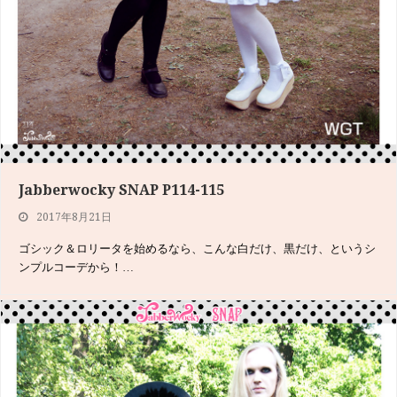
Jabberwocky SNAP P114-115
Jabberwocky SNAP P146-147
2017年8月21日
2017年6月11日
ゴシック＆ロリータを始めるなら、こんな白だけ、黒だけ、というシ
cafe虚無鎖（カフェコムサ）は定期的に開催されている、東京のスチ
ンプルコーデから！…
ームパンクイベ…