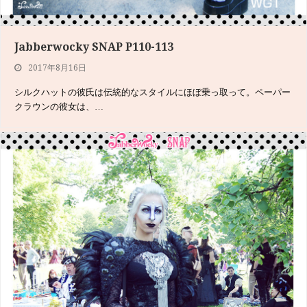
Jabberwocky SNAP P110-113
Jabberwocky SNAP P144-145
2017年8月16日
2017年6月10日
シルクハットの彼氏は伝統的なスタイルにほぼ乗っ取って。ペーパー
Neo à la carteは通称「ネオアラ」と呼ばれている、ゴシック＆ロリ
クラウンの彼女は、…
ータ…