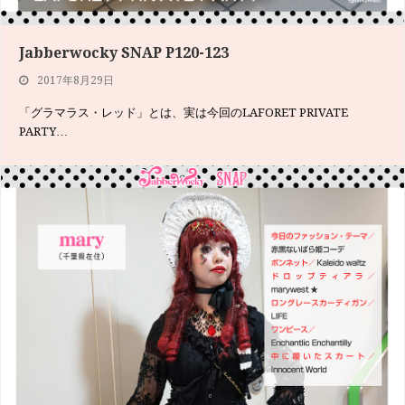
Jabberwocky SNAP P120-123
We’re Jabberwocky Models!P031・ゆら
2017年8月29日
2017年7月6日
「グラマラス・レッド」とは、実は今回のLAFORET PRIVATE
撮影前に、ヘアを梳いてきたゆらちゃん。今日はちょっとライトなゴ
PARTY…
スロリになりました…