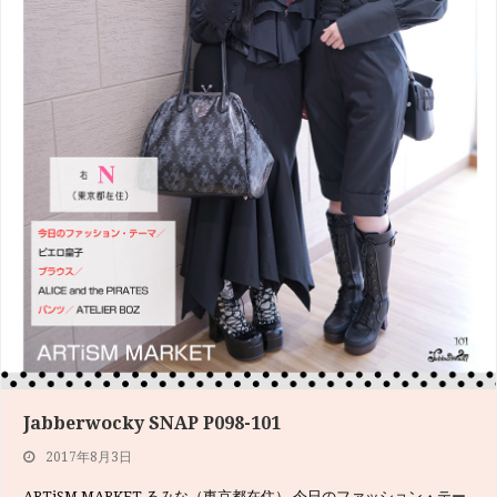
Jabberwocky SNAP P132-135
Jabberwocky SNAP P098-101
2017年6月5日
2017年8月3日
[vc_section][vc_row][vc_column width="1/…
ARTiSM MARKET るみな（東京都在住） 今日のファッション・テー