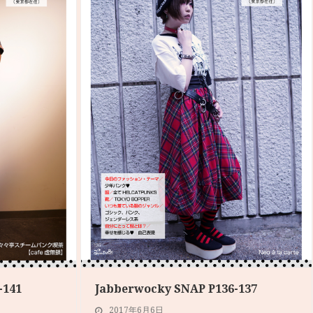
-141
Jabberwocky SNAP P136-137
2017年6月6日