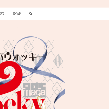
ART
SNAP