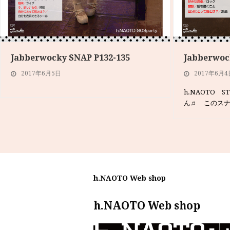
Jabberwocky SNAP P132-135
Jabberwoc
2017年6月5日
2017年6月4
h.NAOTO 
ん♬ このス
h.NAOTO Web shop
h.NAOTO Web shop