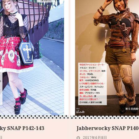
ky SNAP P142-143
Jabberwocky SNAP P140
日
2017年6月8日