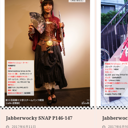
Jabberwocky SNAP P146-147
Jabberwoc
2017年6月11日
2017年6月9