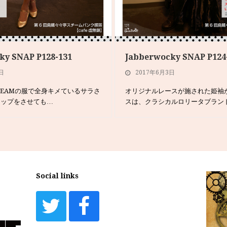
ky SNAP P128-131
Jabberwocky SNAP P124
日
2017年6月3日
STEAMの服で全身キメているサラさ
オリジナルレースが施された姫袖
ナップをさせても…
スは、クラシカルロリータブラン
Social links
Twitter
Facebook