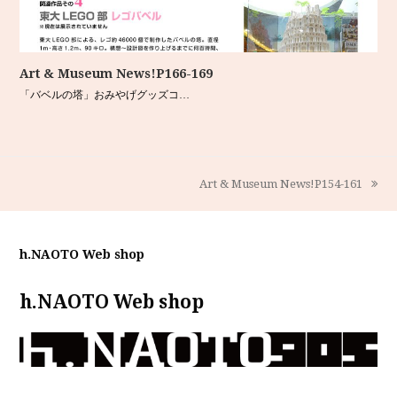
Art & Museum News!P166-169
「バベルの塔」おみやげグッズコ…
Art & Museum News!P154-161
next
post:
h.NAOTO Web shop
h.NAOTO Web shop